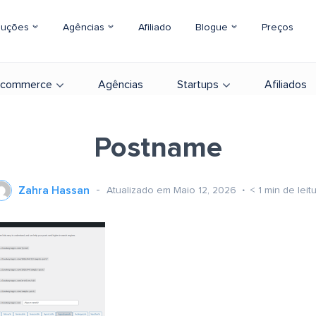
luções
Agências
Afiliado
Blogue
Preços
-commerce
Agências
Startups
Afiliados
Postname
Zahra Hassan
Atualizado em Maio 12, 2026
< 1
min de leit