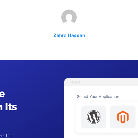
Zahra Hassan
e
 Its
e for