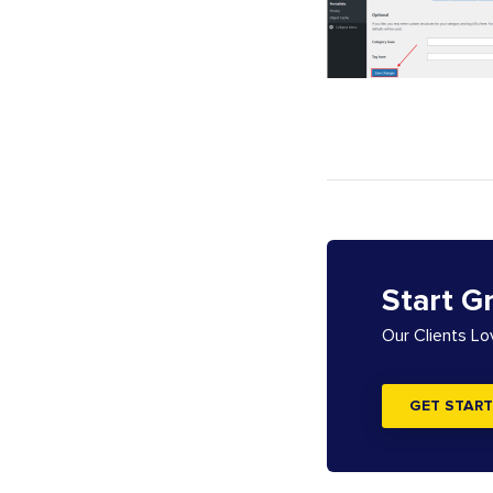
Start G
Our Clients L
GET START