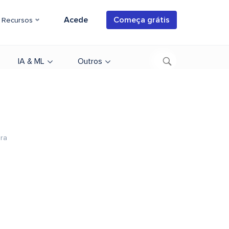
Acede
Começa grátis
Recursos
IA & ML
Outros
ura