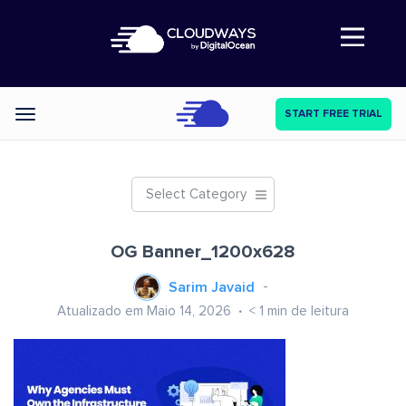
Abre a navegação
START FREE TRIAL
Categories
Select Category
OG Banner_1200x628
Sarim Javaid
Atualizado em Maio 14, 2026
< 1
min de leitura