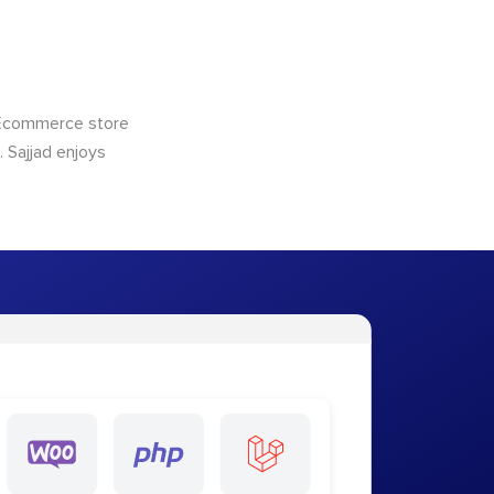
 Ecommerce store
 Sajjad enjoys