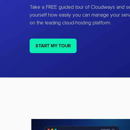
Take a FREE guided tour of Cloudways and se
yourself how easily you can manage your ser
on the leading cloud-hosting platform.
START MY TOUR