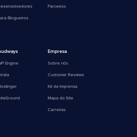
esenvolvedores
Parceiros
ra Blogueiros
oudways
Empresa
WP Engine
Sobre nós
insta
Customer Reviews
ostinger
Kit de Imprensa
SiteGround
Mapa do Site
Carreiras