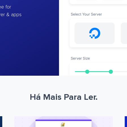
e for
ver & apps
Há Mais Para Ler.