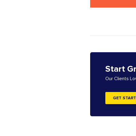
Start G
Our Clients L
GET START