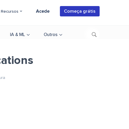
Acede
Começa grátis
Recursos
IA & ML
Outros
ations
ura