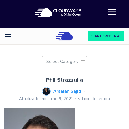
Abre a navegação
START FREE TRIAL
Categories
Select Category
Phil Strazzulla
Arsalan Sajid
Atualizado em Julho 9, 2021
< 1
min de leitura