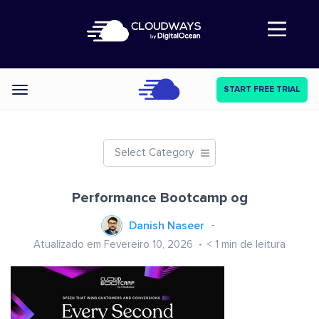
Abre a navegação
START FREE TRIAL
Categories
Select Category
Performance Bootcamp og
Danish Naseer
Atualizado em Fevereiro 10, 2026
< 1
min de leitura