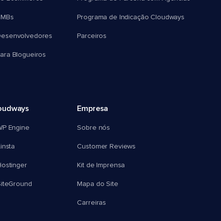
SMBs
Programa de Indicação Cloudways
esenvolvedores
Parceiros
ra Blogueiros
oudways
Empresa
WP Engine
Sobre nós
insta
Customer Reviews
ostinger
Kit de Imprensa
SiteGround
Mapa do Site
Carreiras