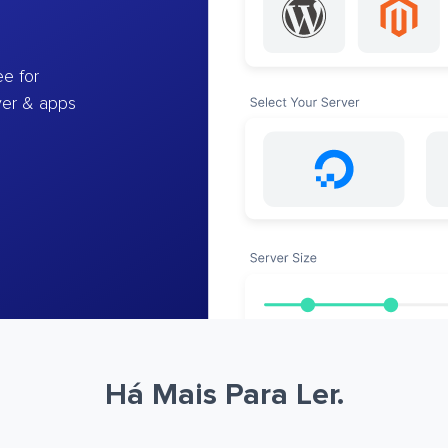
e for
ver & apps
Há Mais Para Ler.