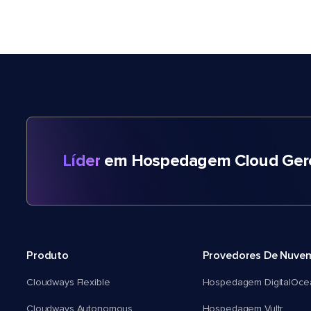
Líder
em Hospedagem Cloud Gere
Produto
Provedores De Nuve
Cloudways Flexible
Hospedagem DigitalOce
Cloudways Autonomous
Hospedagem Vultr