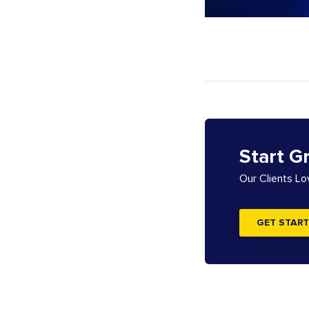
Start G
Our Clients L
GET START