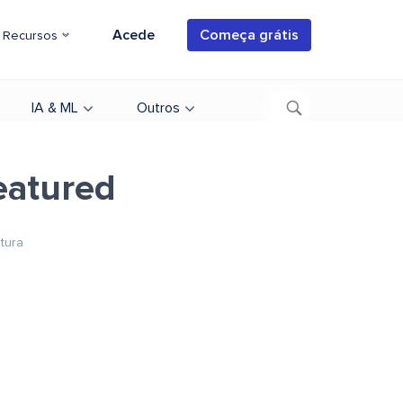
Acede
Começa grátis
Recursos
IA & ML
Outros
eatured
itura