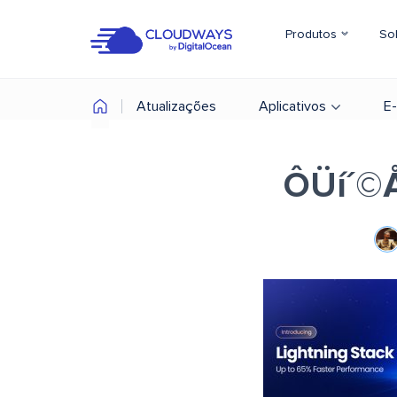
Produtos
So
Atualizações
Aplicativos
E
ÔÜí´©Å