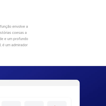
 função envolve a
istórias coesas a
dade e um profundo
l, é um admirador