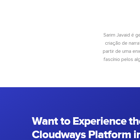
Sarim Javaid é g
criação de narra
partir de uma enx
fascínio pelos a
Want to Experience th
Cloudways Platform in