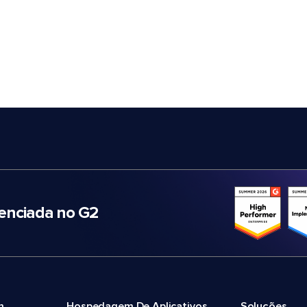
nciada no G2
m
Hospedagem De Aplicativos
Soluções