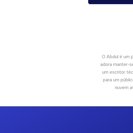
O Abdul é um pr
adora manter-se
um escritor té
para um públic
nuvem at