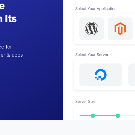
e
 Its
e for
ver & apps