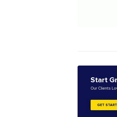
Start G
Our Clients L
GET START