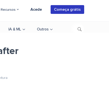
Acede
Começa grátis
Recursos
IA & ML
Outros
after
itura