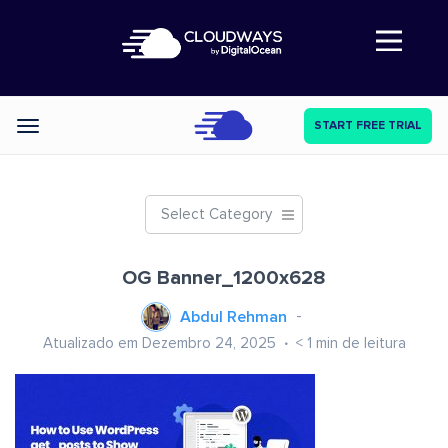
Abre a navegação
START FREE TRIAL
Categories
Select Category
OG Banner_1200x628
Abdul Rehman
Atualizado em Dezembro 24, 2025
< 1
min de leitura