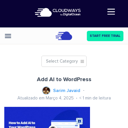
Abre a navegação
START FREE TRIAL
Categories
Select Category
Add AI to WordPress
Sarim Javaid
Atualizado em Março 4, 2025
< 1
min de leitura