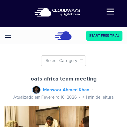
Abre a navegação
START FREE TRIAL
Categories
Select Category
oats africa team meeting
Mansoor Ahmed Khan
Atualizado em Fevereiro 16, 2026
< 1
min de leitura