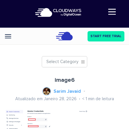
Abre a navegação
START FREE TRIAL
Categories
Select Category
image6
Sarim Javaid
Atualizado em Janeiro 28, 2026
< 1
min de leitura