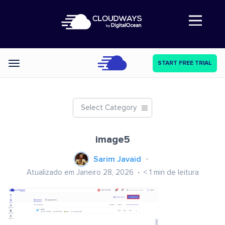
Abre a navegação
START FREE TRIAL
Categories
Select Category
image5
Sarim Javaid
Atualizado em Janeiro 28, 2026
< 1
min de leitura