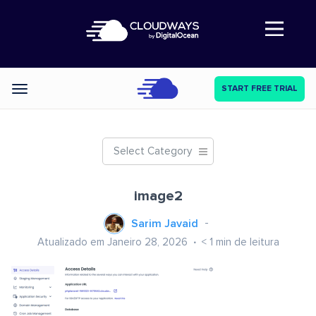
Abre a navegação
START FREE TRIAL
Categories
Select Category
image2
Sarim Javaid
Atualizado em Janeiro 28, 2026
< 1
min de leitura