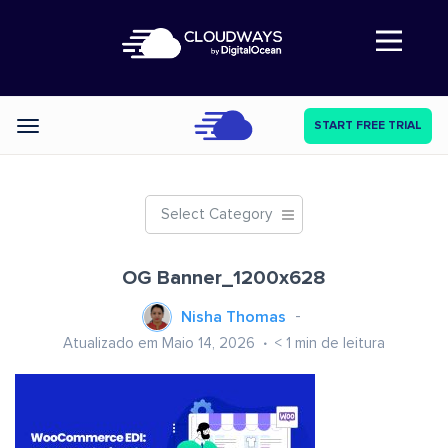
Abre a navegação
START FREE TRIAL
Categories
Select Category
OG Banner_1200x628
Nisha Thomas
Atualizado em Maio 14, 2026
< 1
min de leitura