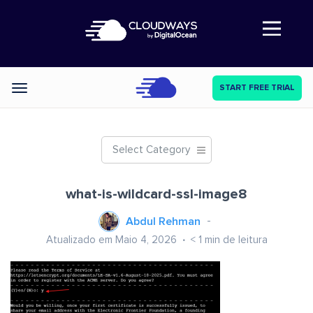
Abre a navegação
START FREE TRIAL
Categories
Select Category
what-is-wildcard-ssl-image8
Abdul Rehman
Atualizado em Maio 4, 2026
< 1
min de leitura