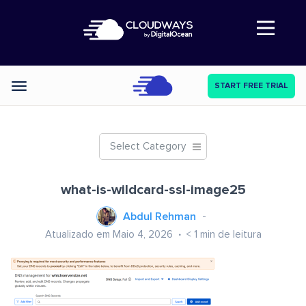
Abre a navegação
START FREE TRIAL
Categories
Select Category
what-is-wildcard-ssl-image25
Abdul Rehman
Atualizado em Maio 4, 2026
< 1
min de leitura