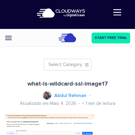
Abre a navegação
START FREE TRIAL
Categories
Select Category
what-is-wildcard-ssl-image17
Abdul Rehman
Atualizado em Maio 4, 2026
< 1
min de leitura