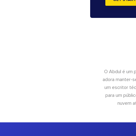
O Abdul é um pr
adora manter-se
um escritor té
para um públic
nuvem at