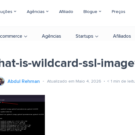
luções
Agências
Afiliado
Blogue
Preços
-commerce
Agências
Startups
Afiliados
at-is-wildcard-ssl-imag
Abdul Rehman
Atualizado em Maio 4, 2026
< 1
min de leit