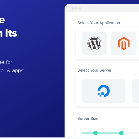
e
 Its
e for
ver & apps