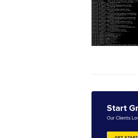
Start G
Our Clients L
GET START