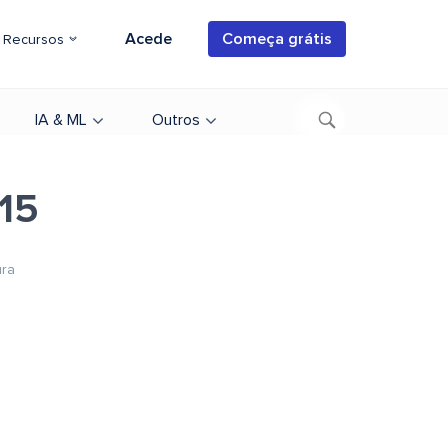
Acede
Começa grátis
Recursos
IA & ML
Outros
e15
ura