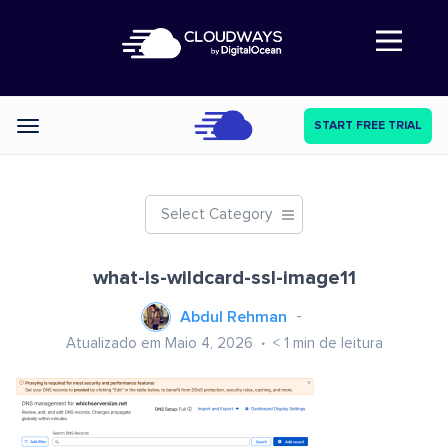
Abre a navegação
START FREE TRIAL
Categories
Select Category
what-is-wildcard-ssl-image11
Abdul Rehman
Atualizado em Maio 4, 2026
< 1
min de leitura