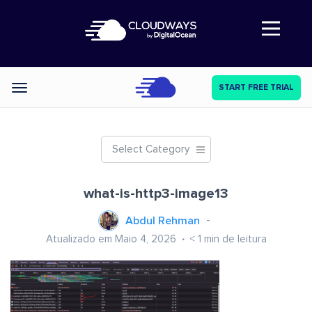
Abre a navegação
START FREE TRIAL
Categories
Select Category
what-is-http3-image13
Abdul Rehman
Atualizado em Maio 4, 2026
< 1
min de leitura