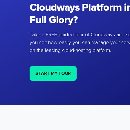
Cloudways Platform in
Full Glory?
Take a FREE guided tour of Cloudways and se
yourself how easily you can manage your ser
on the leading cloud-hosting platform.
START MY TOUR