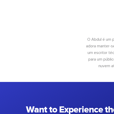
O Abdul é um pr
adora manter-se
um escritor té
para um públic
nuvem at
Want to Experience th