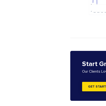
Start G
Our Clients L
GET START