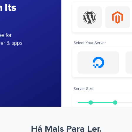
 Its
e for
ver & apps
Há Mais Para Ler.