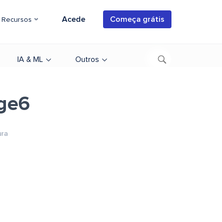
Acede
Começa grátis
Recursos
IA & ML
Outros
age6
ura