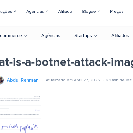
luções
Agências
Afiliado
Blogue
Preços
-commerce
Agências
Startups
Afiliados
t-is-a-botnet-attack-im
Abdul Rehman
Atualizado em Abril 27, 2026
< 1
min de leit