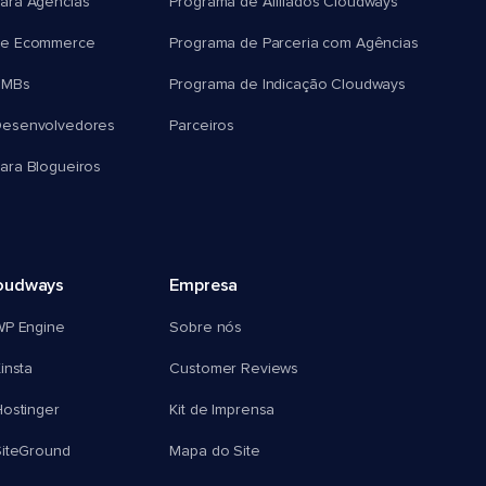
ara Agências
Programa de Afiliados Cloudways
e Ecommerce
Programa de Parceria com Agências
SMBs
Programa de Indicação Cloudways
esenvolvedores
Parceiros
ra Blogueiros
oudways
Empresa
WP Engine
Sobre nós
insta
Customer Reviews
ostinger
Kit de Imprensa
SiteGround
Mapa do Site