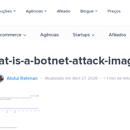
luções
Agências
Afiliado
Blogue
Preços
-commerce
Agências
Startups
Afiliados
t-is-a-botnet-attack-im
Abdul Rehman
Atualizado em Abril 27, 2026
< 1
min de leit