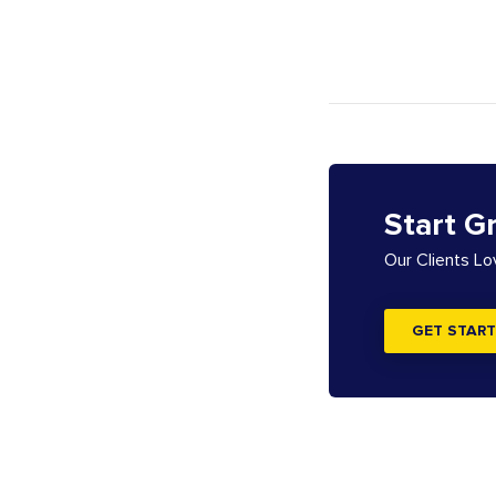
Start G
Our Clients L
GET START