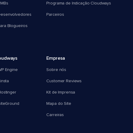
SMBs
Programa de Indicação Cloudways
esenvolvedores
Parceiros
ra Blogueiros
oudways
Empresa
WP Engine
Sobre nós
insta
Customer Reviews
ostinger
Kit de Imprensa
SiteGround
Mapa do Site
Carreiras