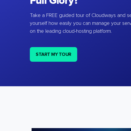
Full Glory?
Take a FREE guided tour of Cloudways and se
yourself how easily you can manage your ser
on the leading cloud-hosting platform.
START MY TOUR