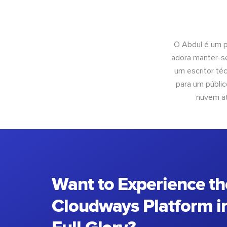
O Abdul é um pr
adora manter-se
um escritor té
para um públic
nuvem at
Want to Experience th
Cloudways Platform in