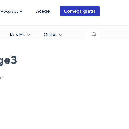
Acede
Começa grátis
Recursos
IA & ML
Outros
age3
ura