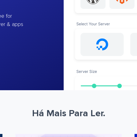
e for
ver & apps
Há Mais Para Ler.