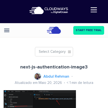
Abre a navegação
START FREE TRIAL
Categories
Select Category
next-js-authentication-image3
Abdul Rehman
Atualizado em Maio 20, 2026
< 1
min de leitura