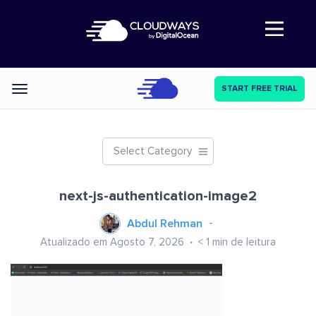
Abre a navegação
START FREE TRIAL
Categories
Select Category
next-js-authentication-image2
Abdul Rehman
Atualizado em Agosto 7, 2026
< 1
min de leitura