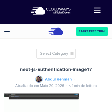
Abre a navegação
START FREE TRIAL
Categories
Select Category
next-js-authentication-image17
Abdul Rehman
Atualizado em Maio 20, 2026
< 1
min de leitura