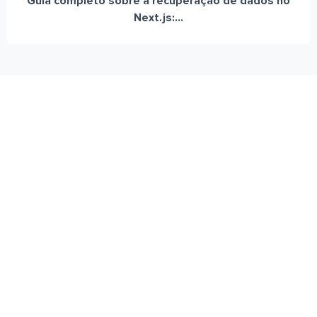
Guia completo sobre a recuperação de dados no
Next.js:...