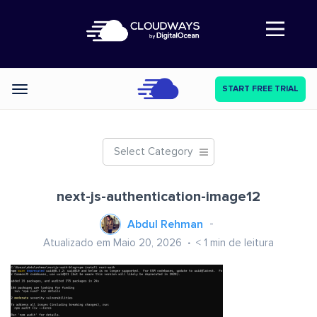
Abre a navegação
START FREE TRIAL
Categories
Select Category
next-js-authentication-image12
Abdul Rehman
Atualizado em Maio 20, 2026
< 1
min de leitura