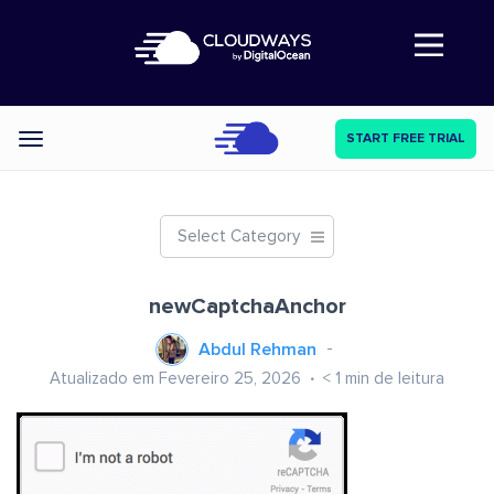
Abre a navegação
START FREE TRIAL
Categories
Select Category
newCaptchaAnchor
Abdul Rehman
Atualizado em Fevereiro 25, 2026
< 1
min de leitura