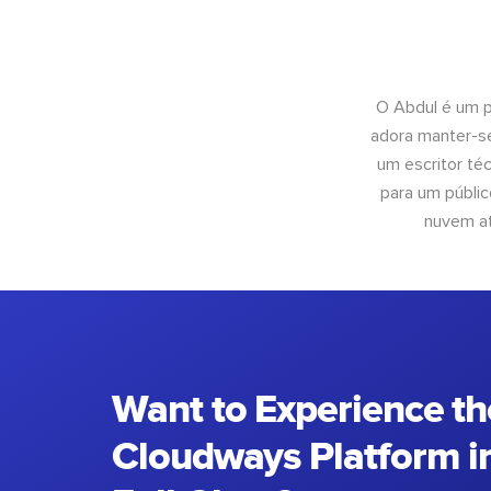
O Abdul é um pr
adora manter-se
um escritor té
para um públic
nuvem at
Want to Experience th
Cloudways Platform in