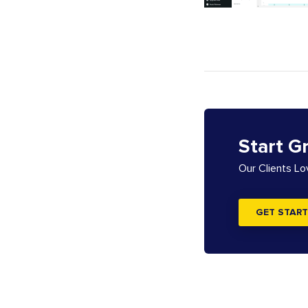
Start G
Our Clients L
GET START