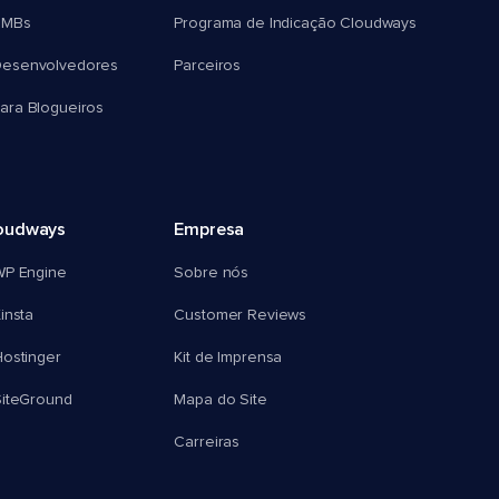
SMBs
Programa de Indicação Cloudways
esenvolvedores
Parceiros
ra Blogueiros
oudways
Empresa
WP Engine
Sobre nós
insta
Customer Reviews
ostinger
Kit de Imprensa
SiteGround
Mapa do Site
Carreiras