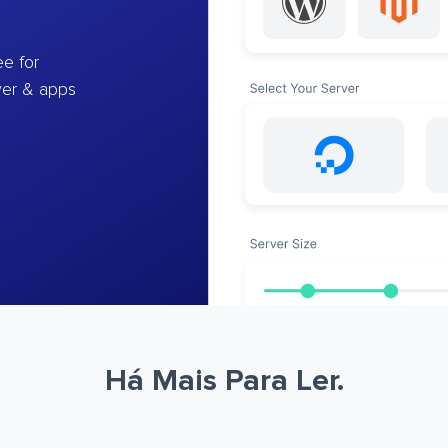
e for
ver & apps
Há Mais Para Ler.