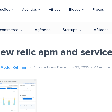
luções
Agências
Afiliado
Blogue
Preços
-commerce
Agências
Startups
Afiliados
ew relic apm and servic
Abdul Rehman
Atualizado em Dezembro 23, 2025
< 1
min de l