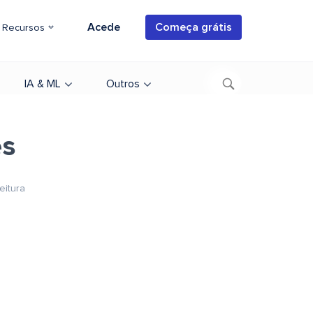
Acede
Começa grátis
Recursos
IA & ML
Outros
es
eitura