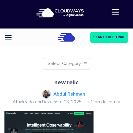
Abre a navegação
START FREE TRIAL
Categories
Select Category
new relic
Abdul Rehman
Atualizado em Dezembro 23, 2025
< 1
min de leitura