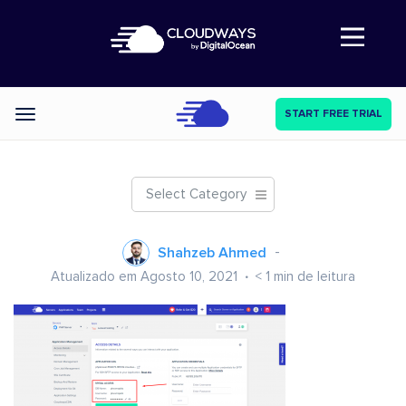
Abre a navegação
START FREE TRIAL
Categories
Select Category
Shahzeb Ahmed
Atualizado em Agosto 10, 2021
< 1
min de leitura