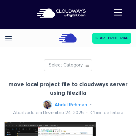
Abre a navegação
START FREE TRIAL
Categories
Select Category
move local project file to cloudways server
using filezilla
Abdul Rehman
Atualizado em Dezembro 24, 2025
< 1
min de leitura