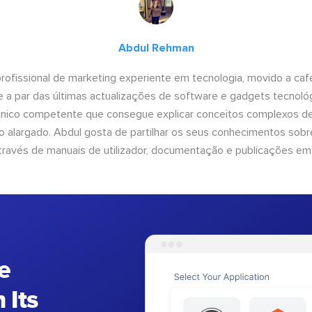
Abdul Rehman
ofissional de marketing experiente em tecnologia, movido a café 
 a par das últimas actualizações de software e gadgets tecnol
cnico competente que consegue explicar conceitos complexos d
o alargado. Abdul gosta de partilhar os seus conhecimentos sobre
ravés de manuais de utilizador, documentação e publicações em
e
 Its