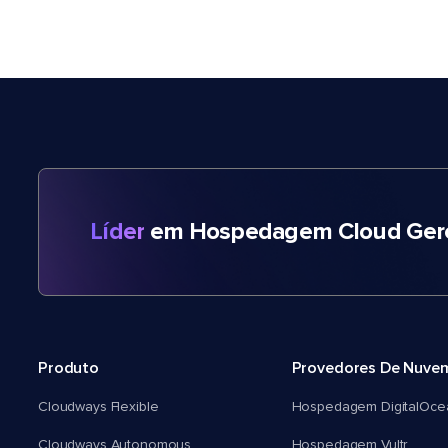
Líder
em Hospedagem Cloud Gere
Produto
Provedores De Nuve
Cloudways Flexible
Hospedagem DigitalOce
Cloudways Autonomous
Hospedagem Vultr