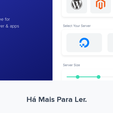
e for
ver & apps
Há Mais Para Ler.