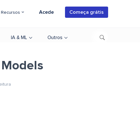
Acede
Começa grátis
Recursos
IA & ML
Outros
 Models
eitura