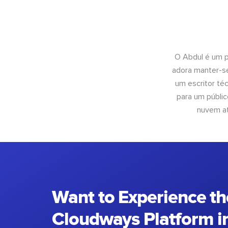
O Abdul é um pr
adora manter-se
um escritor té
para um públic
nuvem at
Want to Experience th
Cloudways Platform in