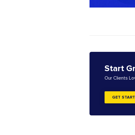
Start G
Our Clients L
GET START