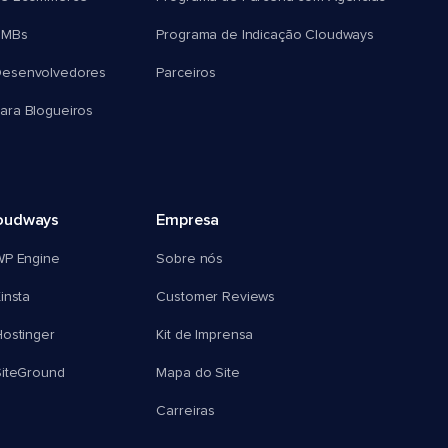
SMBs
Programa de Indicação Cloudways
esenvolvedores
Parceiros
ra Blogueiros
oudways
Empresa
WP Engine
Sobre nós
insta
Customer Reviews
ostinger
Kit de Imprensa
SiteGround
Mapa do Site
Carreiras