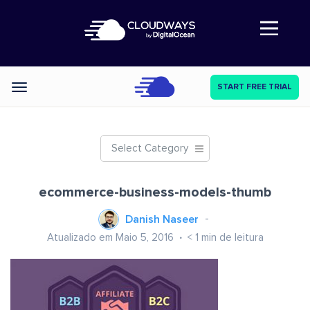
Abre a navegação
START FREE TRIAL
Categories
Select Category
ecommerce-business-models-thumb
Danish Naseer
Atualizado em Maio 5, 2016
< 1
min de leitura