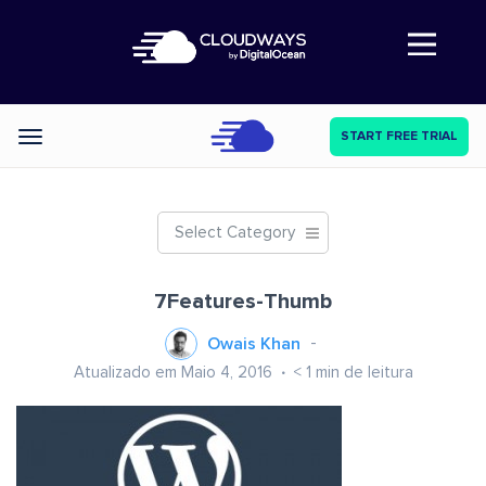
Abre a navegação
START FREE TRIAL
Categories
Select Category
7Features-Thumb
Owais Khan
Atualizado em Maio 4, 2016
< 1
min de leitura