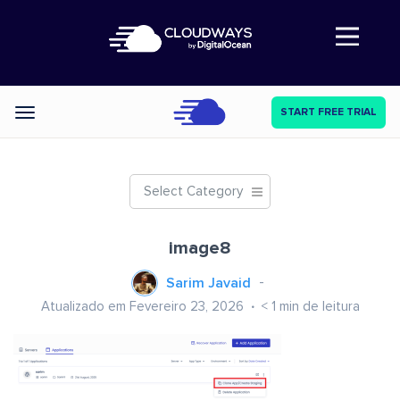
Abre a navegação
START FREE TRIAL
Categories
Select Category
image8
Sarim Javaid
Atualizado em Fevereiro 23, 2026
< 1
min de leitura