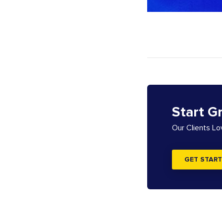
Start G
Our Clients L
GET START