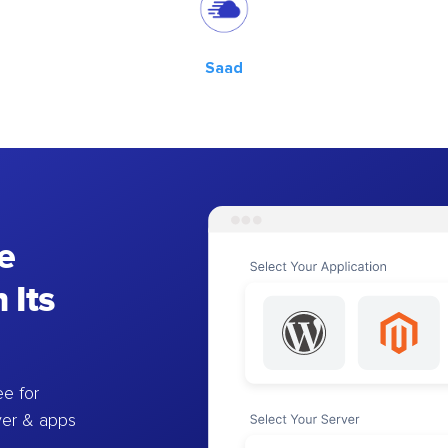
Saad
e
 Its
e for
ver & apps