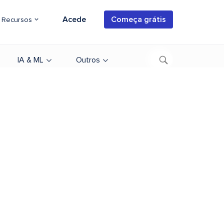
Acede
Começa grátis
Recursos
IA & ML
Outros