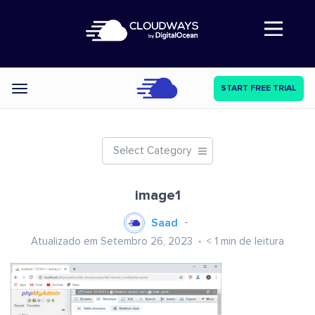
Abre a navegação
START FREE TRIAL
Categories
Select Category
image1
Saad
Atualizado em Setembro 26, 2023
< 1
min de leitura