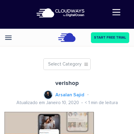
Abre a navegação
START FREE TRIAL
Categories
Select Category
verishop
Arsalan Sajid
Atualizado em Janeiro 10, 2020
< 1
min de leitura