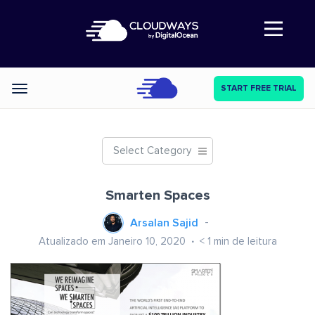
Abre a navegação
START FREE TRIAL
Categories
Select Category
Smarten Spaces
Arsalan Sajid
Atualizado em Janeiro 10, 2020
< 1
min de leitura