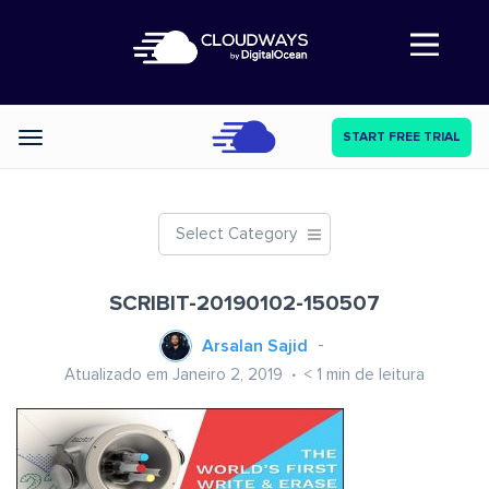
Abre a navegação
START FREE TRIAL
Categories
Select Category
SCRIBIT-20190102-150507
Arsalan Sajid
Atualizado em Janeiro 2, 2019
< 1
min de leitura