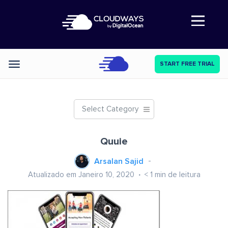
Abre a navegação
START FREE TRIAL
Categories
Select Category
Quuie
Arsalan Sajid
Atualizado em Janeiro 10, 2020
< 1
min de leitura