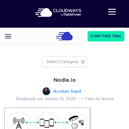
Abre a navegação
START FREE TRIAL
Categories
Select Category
Nodle.io
Arsalan Sajid
Atualizado em Janeiro 10, 2020
< 1
min de leitura