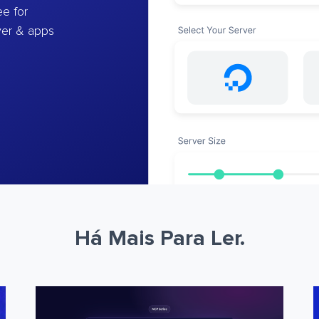
e for
ver & apps
Há Mais Para Ler.