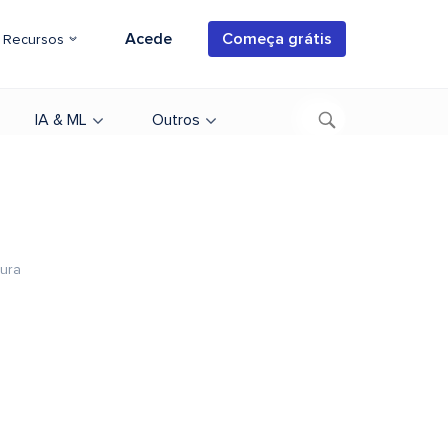
Acede
Começa grátis
Recursos
IA & ML
Outros
tura