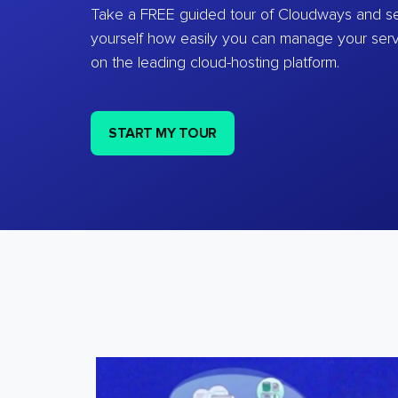
Take a FREE guided tour of Cloudways and se
yourself how easily you can manage your ser
on the leading cloud-hosting platform.
START MY TOUR