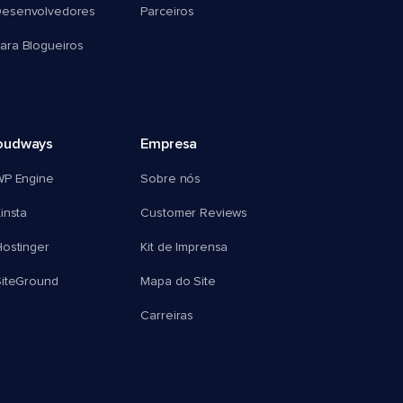
esenvolvedores
Parceiros
ra Blogueiros
oudways
Empresa
WP Engine
Sobre nós
insta
Customer Reviews
ostinger
Kit de Imprensa
SiteGround
Mapa do Site
Carreiras