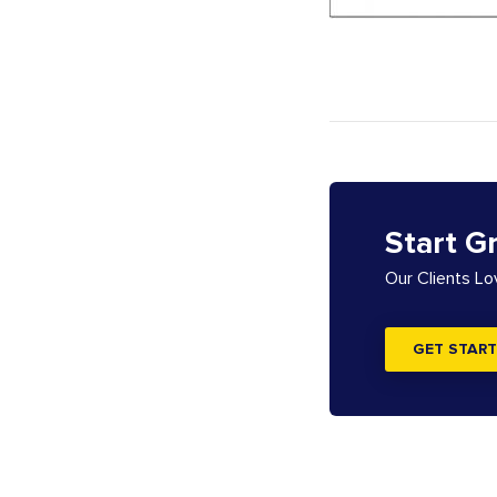
Start G
Our Clients L
GET START