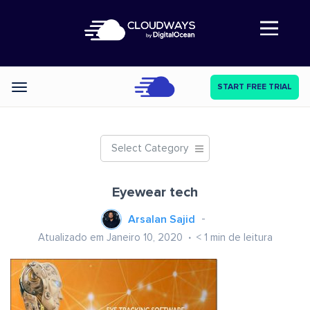
Abre a navegação
START FREE TRIAL
Categories
Select Category
Eyewear tech
Arsalan Sajid
Atualizado em Janeiro 10, 2020
< 1
min de leitura