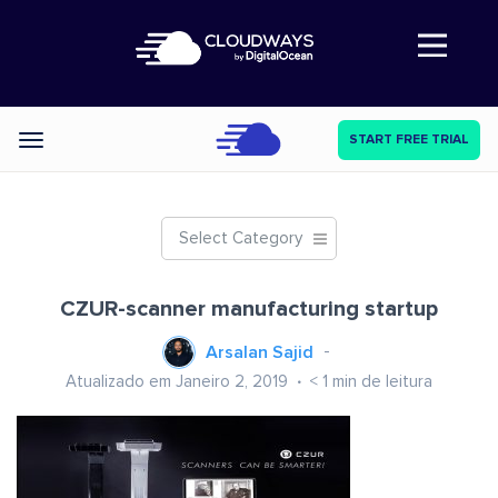
Abre a navegação
START FREE TRIAL
Categories
Select Category
CZUR-scanner manufacturing startup
Arsalan Sajid
Atualizado em Janeiro 2, 2019
< 1
min de leitura