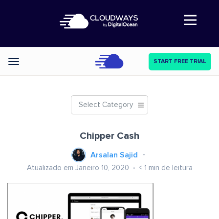
Abre a navegação
START FREE TRIAL
Categories
Select Category
Chipper Cash
Arsalan Sajid
Atualizado em Janeiro 10, 2020
< 1
min de leitura