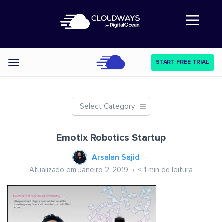
Abre a navegação
START FREE TRIAL
Categories
Select Category
Emotix Robotics Startup
Arsalan Sajid
Atualizado em Janeiro 2, 2019
< 1
min de leitura