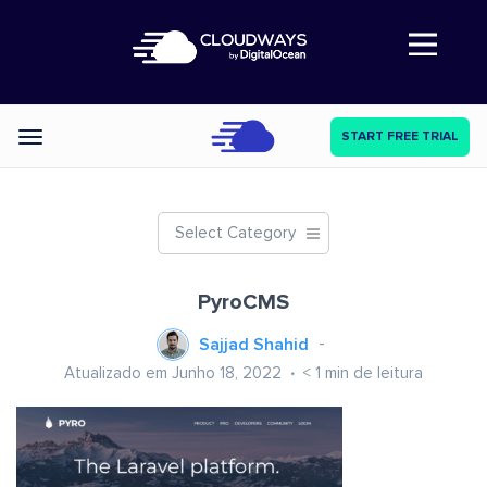
Abre a navegação
START FREE TRIAL
Categories
Select Category
PyroCMS
Sajjad Shahid
Atualizado em Junho 18, 2022
< 1
min de leitura