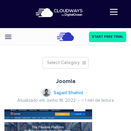
Abre a navegação
START FREE TRIAL
Categories
Select Category
Joomla
Sajjad Shahid
Atualizado em Junho 18, 2022
< 1
min de leitura