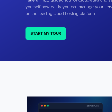
Take a FREE guided tour of Cloudways and se
yourself how easily you can manage your ser
on the leading cloud-hosting platform.
START MY TOUR