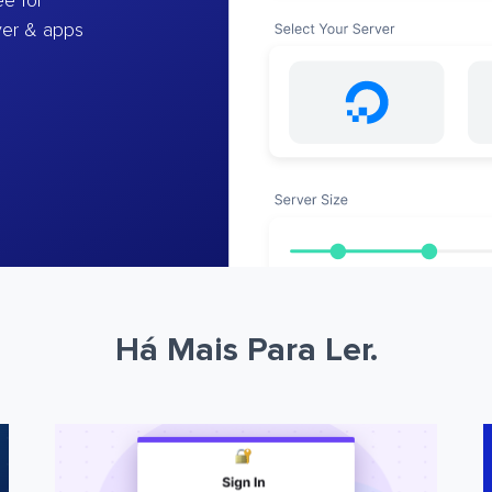
e for
ver & apps
Há Mais Para Ler.