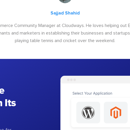
Sajjad Shahid
ommerce Community Manager at Cloudways. He loves helping out
ants and marketers in establishing their businesses and startups.
playing table tennis and cricket over the weekend.
e
 Its