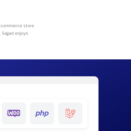
 Ecommerce store
 Sajjad enjoys