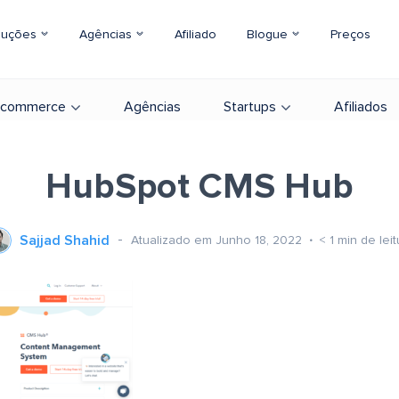
luções
Agências
Afiliado
Blogue
Preços
-commerce
Agências
Startups
Afiliados
HubSpot CMS Hub
Sajjad Shahid
Atualizado em Junho 18, 2022
< 1
min de leit