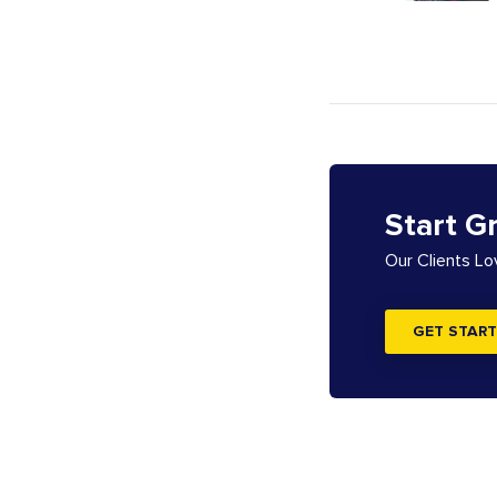
Start G
Our Clients L
GET START