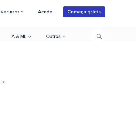
Acede
Começa grátis
Recursos
IA & ML
Outros
ura